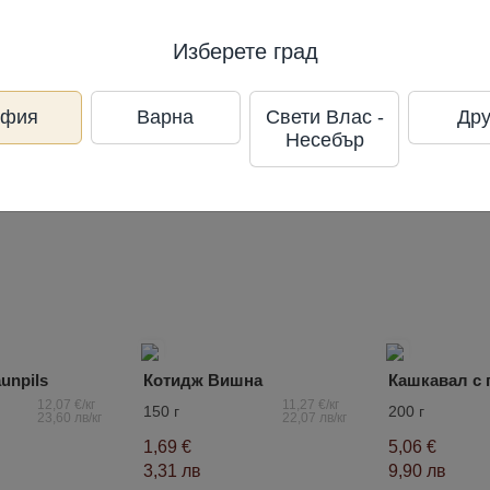
Изберете град
офия
Варна
Свети Влас -
Дру
Несебър
unpils
Котидж Вишна
12,07 €/кг
11,27 €/кг
150 г
200 г
23,60 лв/кг
22,07 лв/кг
1,69 €
5,06 €
3,31 лв
9,90 лв