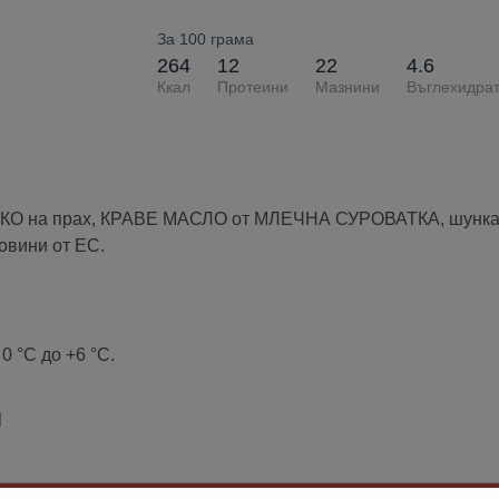
За 100 грама
264
12
22
4.6
Ккал
Протеини
Мазнини
Въглехидра
О на прах, КРАВЕ МАСЛО от МЛЕЧНА СУРОВАТКА, шунка 1,
овини от ЕС.
0 °C до +6 °C.
л