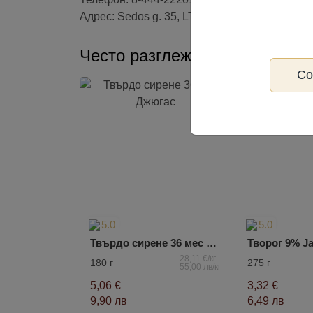
Адрес: Sedos g. 35, LT-87101 Telšiai.
Често разглеждани
С
5.0
5.0
Твърдо сирене 36 мес Джюгас
Творог 9% Ja
28,11 €/кг
180 г
275 г
55,00 лв/кг
5,06 €
3,32 €
9,90 лв
6,49 лв