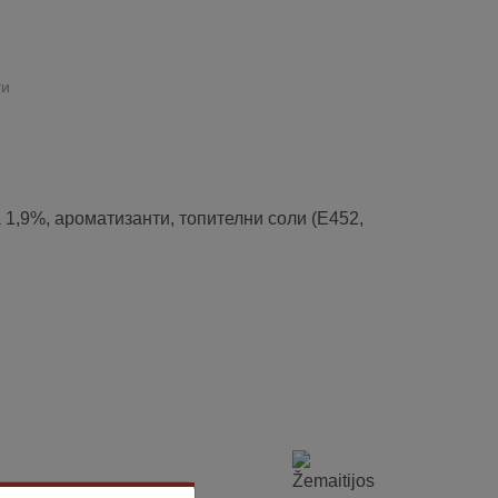
ти
9%, ароматизанти, топителни соли (E452,