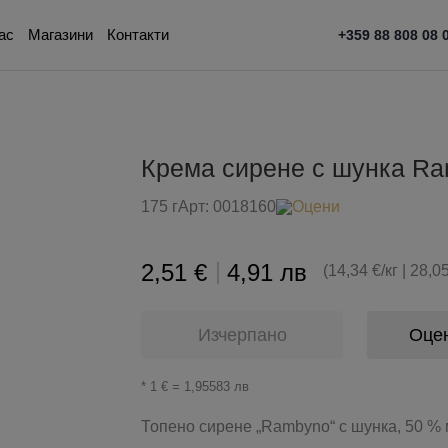
ас
Магазини
Контакти
+359 88 808 08 
Крема сирене с шунка R
175 г
Арт:
0018160
Оцени
2,51 €
4,91 лв
(14,34 €/кг | 28,05
Изчерпано
Оце
* 1 € = 1,95583 лв
Топено сирене „Rambyno“ с шунка, 50 % 