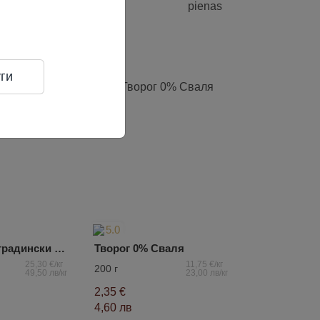
ги
5.0
Кашкавал с градински билки Jacks Сheese
Творог 0% Сваля
25,30 €/кг
11,75 €/кг
200 г
49,50 лв/кг
23,00 лв/кг
2,35 €
4,60 лв