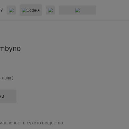
07
София
ambyno
 лв/кг)
ни
масленост в сухото вещество.