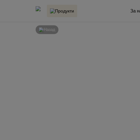
За н
Продукти
Назад