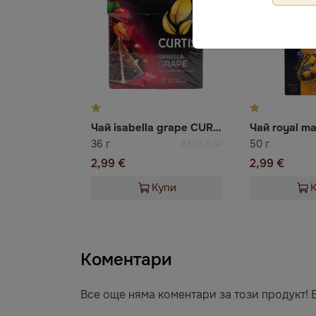
Чай isabella grape CURTIS
36 г
50 г
83,06 €/кг
2,99 €
2,99 €
Купи
Коментари
Все още няма коментари за този продукт! 