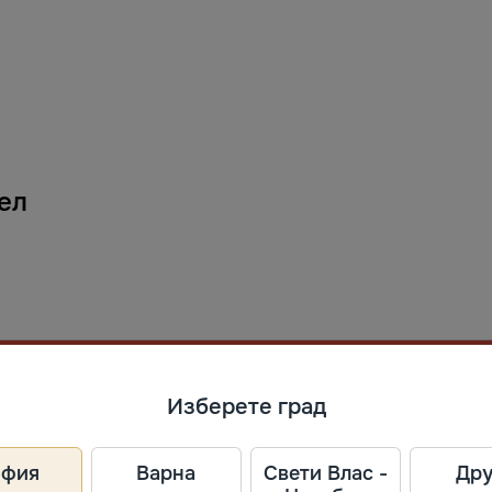
ел
Изберете град
офия
Варна
Свети Влас -
Дру