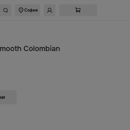
София
 Smooth Colombian
ни