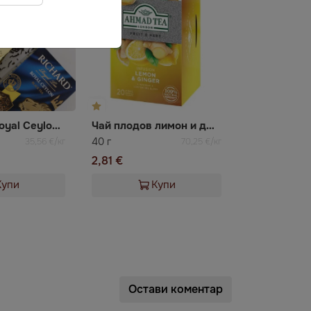
Чай черен Royal Ceylon Richard
Чай плодов лимон и джинджифил 20*2гр Ахмад
40 г
35,56 €/кг
70,25 €/кг
2,81 €
Купи
Купи
Остави коментар