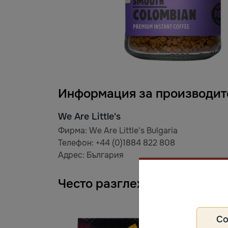
Информация за производит
We Are Little's
Фирма: We Are Little's Bulgaria
Телефон: +44 (0)1884 822 808
Адрес: България
Често разглеждани
С