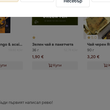
Несебър
5.0
Чай royal mango & acai berry RICHARD
Зелен чай в пакетчета
36 г
90 г
59,80 €/кг
52,78 €/кг
1,90 €
3,20 €
Купи
Купи
Бъди първият написал ревю!