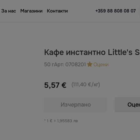
За нас
Магазини
Контакти
+359 88 808 08 07
Кафе инстантно Little's
50 г
Арт:
0708201
Оцени
5,57 €
(111,40 €/кг)
Изчерпано
Оце
* 1 € = 1,95583 лв