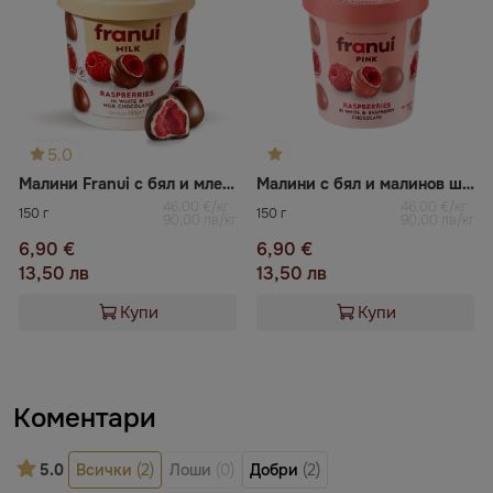
5.0
Малини Franui с бял и млечен шоколад
Малини с бял и малинов шоколад FRANUI
46,00 €/кг
46,00 €/кг
150 г
150 г
90,00 лв/кг
90,00 лв/кг
6,90 €
6,90 €
13,50 лв
13,50 лв
Купи
Купи
Коментари
5.0
Всички
(2)
Лоши
(0)
Добри
(2)