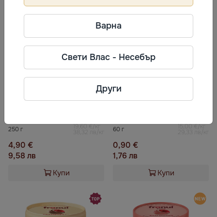
Варна
Свети Влас - Несебър
Други
Бонбони с глазура cини сливи
Маршмелоу аромат манго/маракуя DEMI
19,60 €/кг
15,00 €/кг
250 г
60 г
38,32 лв/кг
29,33 лв/кг
4,90 €
0,90 €
9,58 лв
1,76 лв
Купи
Купи