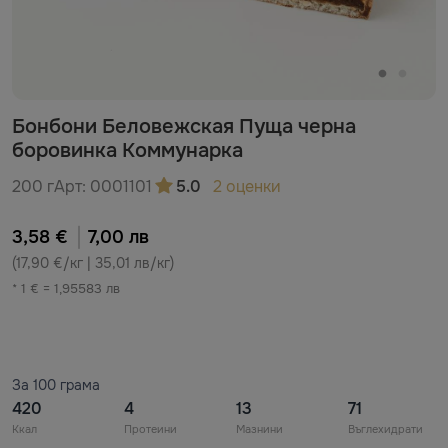
Бонбони Беловежская Пуща черна
боровинка Коммунарка
200 г
Арт:
0001101
5.0
2 оценки
3,58 €
7,00 лв
(17,90 €/кг | 35,01 лв/кг)
* 1 € = 1,95583 лв
За 100 грама
420
4
13
71
Ккал
Протеини
Мазнини
Въглехидрати