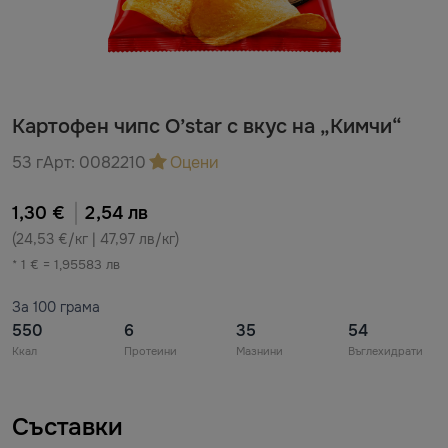
Картофен чипс O’star с вкус на „Кимчи“
53 г
Арт:
0082210
Оцени
1,30 €
2,54 лв
(24,53 €/кг | 47,97 лв/кг)
* 1 € = 1,95583 лв
За 100 грама
550
6
35
54
Ккал
Протеини
Мазнини
Въглехидрати
Съставки