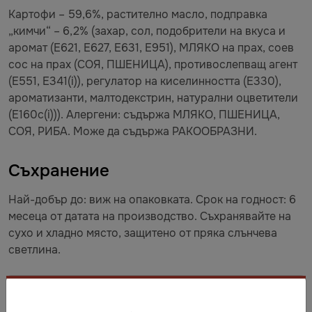
Картофи – 59,6%, растително масло, подправка
„кимчи“ – 6,2% (захар, сол, подобрители на вкуса и
аромат (E621, E627, E631, E951), МЛЯКО на прах, соев
сос на прах (СОЯ, ПШЕНИЦА), противослепващ агент
(E551, E341(i)), регулатор на киселинността (E330),
ароматизанти, малтодекстрин, натурални оцветители
(E160c(i))). Алергени: съдържа МЛЯКО, ПШЕНИЦА,
СОЯ, РИБА. Може да съдържа РАКООБРАЗНИ.
Съхранение
Най-добър до: виж на опаковката. Срок на годност: 6
месеца от датата на производство. Съхранявайте на
сухо и хладно място, защитено от пряка слънчева
светлина.
Описание