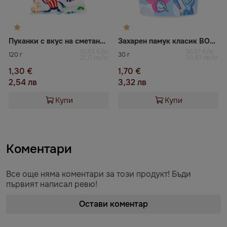
Пуканки с вкус на сметана и лук BOOMZA
Захарен памук класик BOOMZA
10,83 €/кг
56,67 €/кг
120 г
30 г
21,17 лв/кг
110,67 лв/кг
1,30 €
1,70 €
2,54 лв
3,32 лв
Купи
Купи
Коментари
Все още няма коментари за този продукт! Бъди
първият написал ревю!
Остави коментар