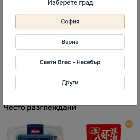
Изберете град
София
Информация за производител
Варна
Orion
Фирма: Orion Corporation
Свети Влас - Несебър
Телефон: + 7 (495) 787-99-09
Адрес: 108811, г. Москва, п.
Московский, Киевское шоссе, 22-
Други
й км, домовл. 6, стр. 1
Често разглеждани