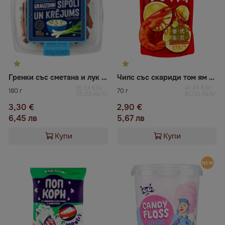
Гренки със сметана и лук Mario
Чипс със скариди том ям ZEN
18,33 €/кг
41,43 €/кг
180 г
70 г
35,83 лв/кг
81,00 лв/кг
3,30 €
2,90 €
6,45 лв
5,67 лв
Купи
Купи