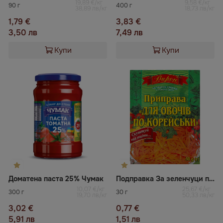
19,89 €/кг
9,58 €/кг
90 г
400 г
38,89 лв/кг
18,73 лв/кг
1,79 €
3,83 €
3,50 лв
7,49 лв
Купи
Купи
Доматена паста 25% Чумак
Подправка За зеленчуци по корейски Впрок
10,07 €/кг
25,67 €/кг
300 г
30 г
19,70 лв/кг
50,33 лв/кг
3,02 €
0,77 €
5,91 лв
1,51 лв