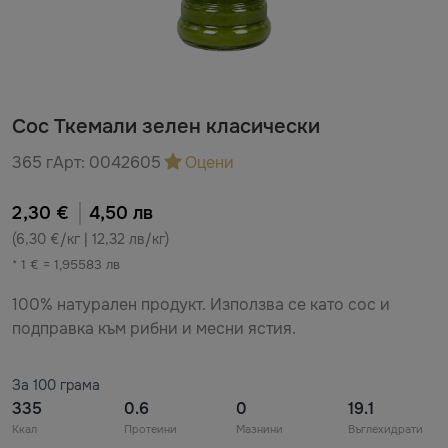
Сос Ткемали зелен класически
365 г
Арт:
0042605
Оцени
2,30 €
4,50 лв
(6,30 €/кг | 12,32 лв/кг)
* 1 € = 1,95583 лв
100% натурален продукт. Използва се като сос и
подправка към рибни и месни ястия.
За 100 грама
335
0.6
0
19.1
Ккал
Протеини
Мазнини
Въглехидрати