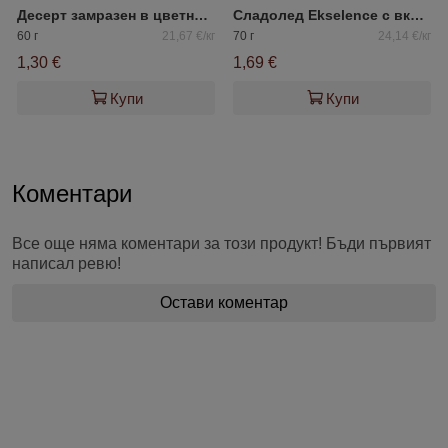
Десерт замразен в цветна глазура с вишна и кисела захар „ЗМЕЙКА“
Сладолед Ekselence с вкус на пекан и кленов сироп
60 г
21,67 €/кг
70 г
24,14 €/кг
1,30 €
1,69 €
Купи
Купи
Коментари
Все още няма коментари за този продукт! Бъди първият
написал ревю!
Остави коментар