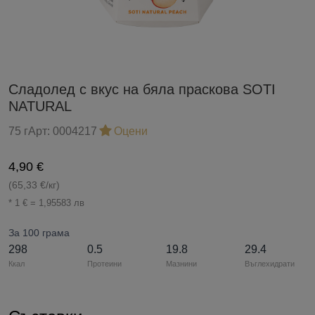
Сладолед с вкус на бяла праскова SOTI
NATURAL
75 г
Арт:
0004217
Оцени
4,90 €
(65,33 €/кг)
* 1 € = 1,95583 лв
За 100 грама
298
0.5
19.8
29.4
Ккал
Протеини
Мазнини
Въглехидрати