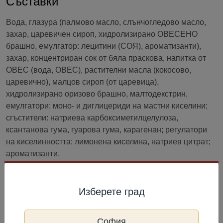
Съставки
Вода, глазура (палмово масло, слънчогледово масло,
захар, царевичен сироп, хидролизирано ОВЕСЕНО
брашно, емулгатор: лецитини (СОЯ), ароматизанти),
захар, концентриран сок от бяла праскова, напитка от
ОВЕС (вода, ОВЕС), растителни масла (кокосово,
царевично), малцов сироп (от царевица),
хидролизирано оризово брашно, малтодекстрин,
емулгатори: моно- и диглицериди на мастни киселини;
сгъстители: натриева карбоксиметилцелулоза,
ксантанова гума, гуарова гума, карагенан; регулатори
на киселинността: лимонена киселина, натриев цитрат;
ароматизанти.
Съхранение
Изберете град
Най-добър до: виж на опаковката. Съхранявайте при
температура -18 °C или по-ниска. Да се предпазва от
София