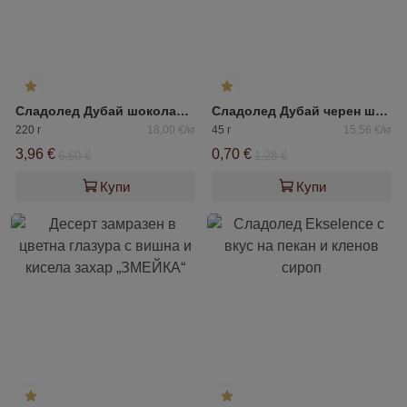
Сладолед Дубай шоколад стайл 4*55гр
Сладолед Дубай черен шоколад стайл Boujee
220 г
18,00 €/кг
45 г
15,56 €/кг
3,96 €
0,70 €
6,60 €
1,28 €
Купи
Купи