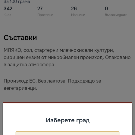
За 100 грама
342
27
26
0
Ккал
Протеини
Мазнини
Въглехидрати
Съставки
МЛЯКО, сол, стартерни млечнокисели култури,
сирищен ензим от микробиален произход. Опаковано
в защитна атмосфера.
Произход: ЕС. Без лактоза. Подходящо за
вегетарианци.
Съхранение
Най-добър до: виж опаковката. Съхранявайте при
Изберете град
температура от 0 °C до +6 °C. След отваряне
консумирайте в рамките на 3 дни.