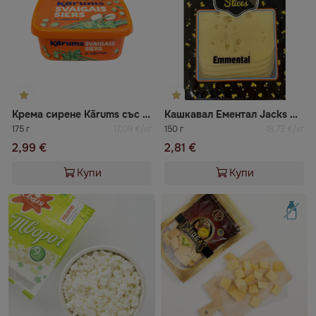
Крема сирене Kārums със зелени подправки
Кашкавал Ементал Jacks Cheese
175 г
17,09 €/кг
150 г
18,73 €/кг
2,99 €
2,81 €
Купи
Купи