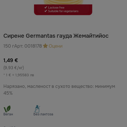
Сирене Germantas гауда Жемайтийос
150 г
Арт:
0018178
Оцени
1,49 €
(9,93 €/кг)
* 1 € = 1,95583 лв
Нарязано, масленост в сухото вещество: минимум
45%
Веган
Без лактоза