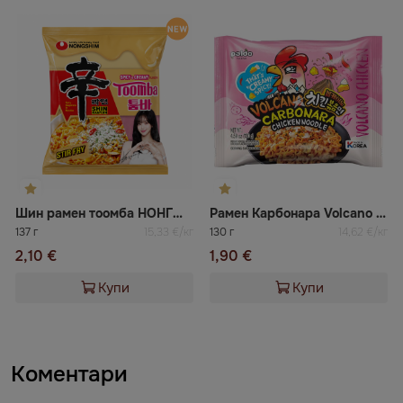
Шин рамен тоомба НОНГШИМ
Рамен Карбонара Volcano Paldo
137 г
15,33 €/кг
130 г
14,62 €/кг
2,10 €
1,90 €
Купи
Купи
Коментари