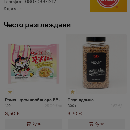
Телефон: 080-088-1212
Адрес: -
Често разглеждани
Рамен крем карбонара БУЛДАК
Елда ядрица
140 г
25,00 €/кг
800 г
4,63 €/кг
3,50 €
3,70 €
Купи
Купи