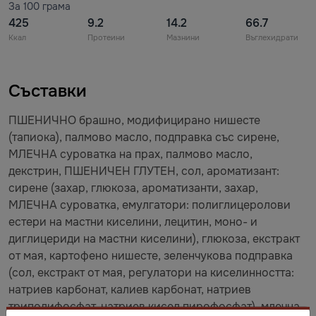
За 100 грама
425
9.2
14.2
66.7
Ккал
Протеини
Мазнини
Въглехидрати
Съставки
ПШЕНИЧНО брашно, модифицирано нишесте
(тапиока), палмово масло, подправка със сирене,
МЛЕЧНА суроватка на прах, палмово масло,
декстрин, ПШЕНИЧЕН ГЛУТЕН, сол, ароматизант:
сирене (захар, глюкоза, ароматизанти, захар,
МЛЕЧНА суроватка, емулгатори: полиглицеролови
естери на мастни киселини, лецитин, моно- и
диглицериди на мастни киселини), глюкоза, екстракт
от мая, картофено нишесте, зеленчукова подправка
(сол, екстракт от мая, регулатори на киселинността:
натриев карбонат, калиев карбонат, натриев
триполифосфат, натриев кисел пирофосфат), млечна