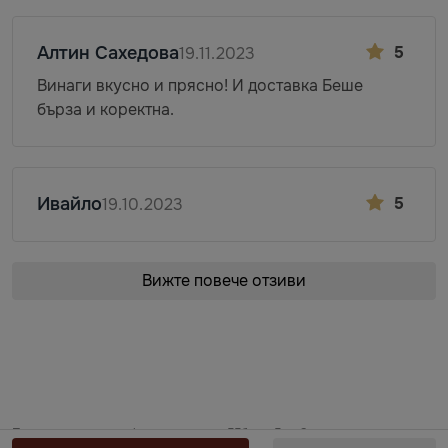
Алтин Сахедова
5
19.11.2023
Винаги вкусно и прясно! И доставка Беше
бърза и коректна.
Ивайло
5
19.10.2023
Вижте повече отзиви
Предоставяне на информация по чл. 55б, ал. 5 от Закона за въвеждане
на еврото в Република България от „БЕРЬОЗКА БЪЛГАРИЯ“ ЕООД от