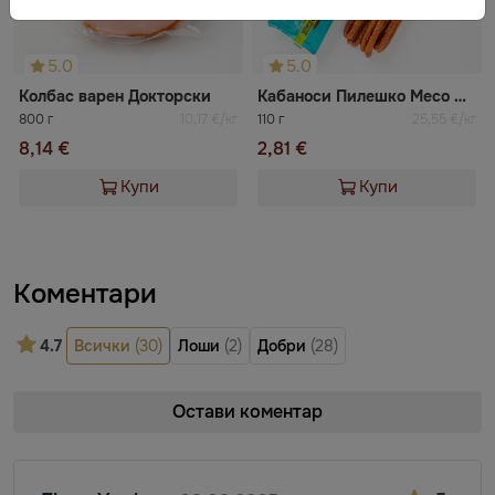
5.0
5.0
Колбас варен Докторски
Кабаноси Пилешко Месо RGK
800 г
10,17 €/кг
110 г
25,55 €/кг
8,14 €
2,81 €
Купи
Купи
Коментари
4.7
Всички
(30)
Лоши
(2)
Добри
(28)
Остави коментар