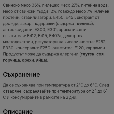
Свинско месо 36%, пилешко месо 27%, питейна вода,
месо от свински гърди 12%, говеждо месо 7%,
млечен
протеин, стабилизатори: E450, Е451, екстракт от
дрожди, захар, подправки (съдържат
целина
),
антиоксиданти: E300, E301, ароматизанти,
сгъстители: E412, E415, E407a, декстроза,
малтодекстрин, регулатори на киселинността: E262,
E330, консервант: E250, оцветител: E120, кардамон.
Продуктът може да съдържа алергени (
глутен
,
соя
,
горчица
,
орехи
,
яйца
).
Съхранение
Да се съхранява при температура от 2*С до 6*С. След
отваряне, съхранявайте при температура от 2 ° до 6°
С и консумирайте в рамките на 2 дни.
Описание