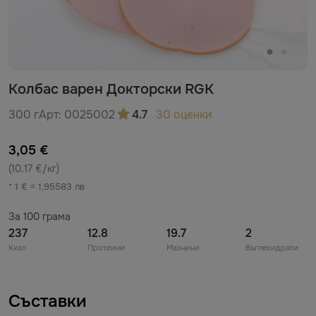
Колбас варен Докторски RGK
300 г
Арт:
0025002
4.7
30 оценки
3,05 €
(10,17 €/кг)
* 1 € = 1,95583 лв
За 100 грама
237
12.8
19.7
2
Ккал
Протеини
Мазнини
Въглехидрати
Съставки