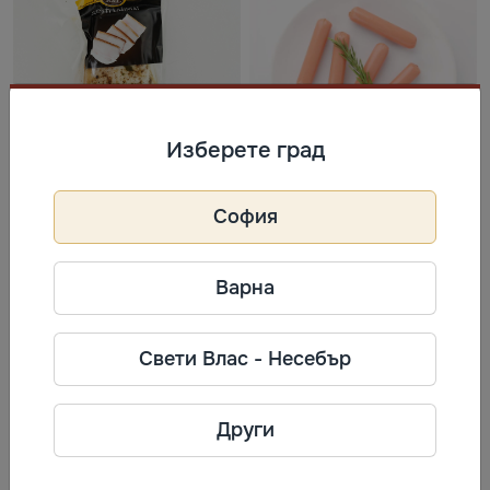
Изберете град
4.8
Сланина осолена
Кренвирши Франкфуртски RGK
София
300 г
13,75 €/кг
340 г
12,79 €/кг
4,13 €
4,35 €
Варна
Купи
Купи
Свети Влас - Несебър
Други