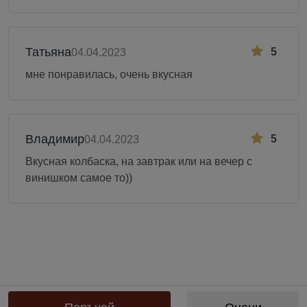
Татьяна
5
04.04.2023
мне понравилась, очень вкусная
Владимир
5
04.04.2023
Вкусная колбаска, на завтрак или на вечер с
винишком самое то))
Предоставяне на информация по чл. 55б, ал. 5 от Закона за въвеждане
на еврото в Република България от „БЕРЬОЗКА БЪЛГАРИЯ“ ЕООД от