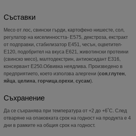
Съставки
Месо от лос, свински гърди, картофено нишесте, сол,
регулатор на киселинността- E575, декстроза, екстракт
от подправки, стабилизатор E451, чесън, оцветител-
E120, подобрител на вкуса E621, животински протеини
(свинско месо), малтодекстрин, антиоксидант E316,
консервант E250.Обвивка неядлива. Произведено в
предприятието, което използва алергени (
соя
,
глутен
,
яйца
,
целина
,
горчица
,
орехи
,
сусам
).
Съхранение
Да се съхранява при температура от +2 до +6˚C. След
отваряне на опаковката срок на годност на продукта е 4
дни в рамките на общия срок на годност.