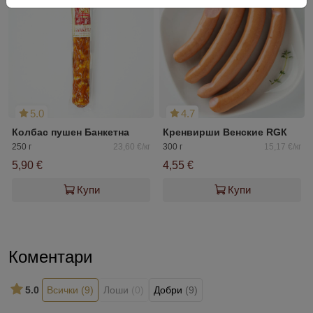
5.0
4.7
Колбас пушен Банкетна
Кренвирши Венские RGК
250 г
23,60 €/кг
300 г
15,17 €/кг
5,90 €
4,55 €
Купи
Купи
Коментари
5.0
Всички
(9)
Лоши
(0)
Добри
(9)