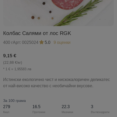
Колбас Салями от лос RGK
400 г
Арт:
0025024
5.0
9 оценки
9,15 €
(22,88 €/кг)
* 1 € = 1,95583 лв
Истински екологично чист и нискокалоричен деликатес
от най-високо качество с необичайни вкусове.
За 100 грама
279
16.5
22.3
3
Ккал
Протеини
Мазнини
Въглехидрати