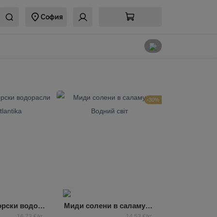
София
-30%
Салата от морски водорасли Чука Atlantika
Миди солени в саламура Водний свiт
16,73 €/кг
14,53 €/кг