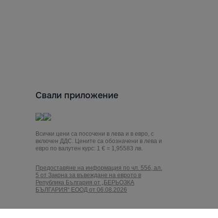
Свали приложение
Всички цени са посочени в лева и в евро, с
включен ДДС. Цените са обозначени в лева и
евро по валутен курс: 1 € = 1,95583 лв.
Предоставяне на информация по чл. 55б, ал.
5 от Закона за въвеждане на еврото в
Република България от „БЕРЬОЗКА
БЪЛГАРИЯ“ ЕООД от 06.08.2026