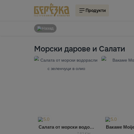
Продукти
Назад
Морски дарове и Салати
5.0
5.0
Салата от морски водорасли с зеленчуци в олио
Вакаме Moij
7,62 €/кг