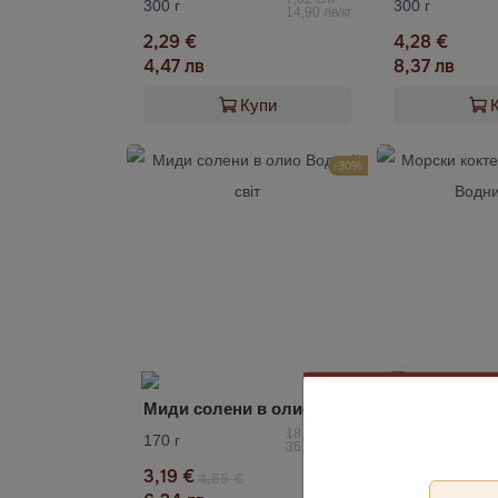
300 г
300 г
14,90 лв/кг
2,29 €
4,28 €
4,47 лв
8,37 лв
Купи
-30%
Миди солени в олио Водний свiт
18,76 €/кг
170 г
180 г
36,71 лв/кг
3,19 €
2,68 €
4,55 €
3,83 €