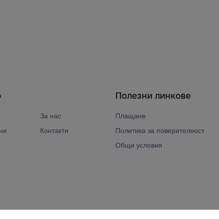
ю
Полезни линкове
За нас
Плащане
ни
Контакти
Политика за поверителност
Общи условия