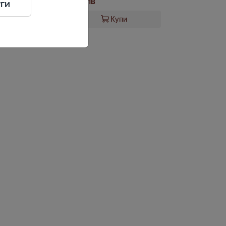
3,89 лв
ги
Купи
Купи