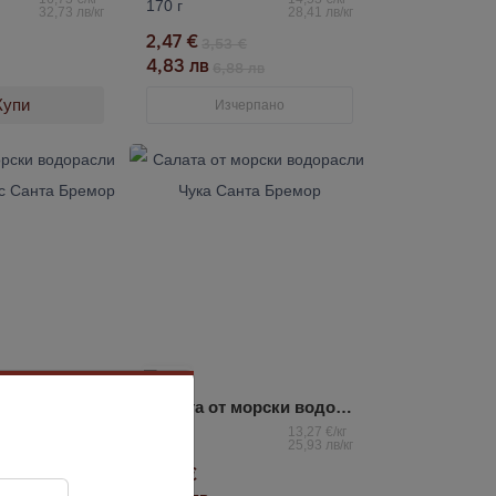
170 г
32,73 лв/кг
28,41 лв/кг
2,47 €
3,53 €
4,83 лв
6,88 лв
Купи
Изчерпано
5.0
Салата от морски водорасли Чука с ядков сос Санта Бремор
Салата от морски водорасли Чука Санта Бремор
13,27 €/кг
13,27 €/кг
150 г
25,93 лв/кг
25,93 лв/кг
1,99 €