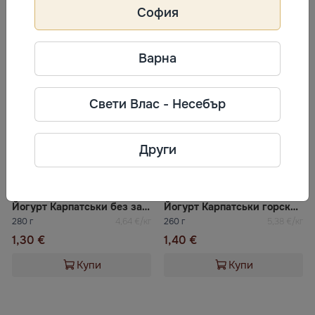
2,70 €
2,70 €
София
Купи
Купи
Варна
Свети Влас - Несебър
Други
Йогурт Карпатськи без захар 3% Галичина
Йогурт Карпатськи горски плодове 2,2% Галичина
280 г
4,64 €/кг
260 г
5,38 €/кг
1,30 €
1,40 €
Купи
Купи