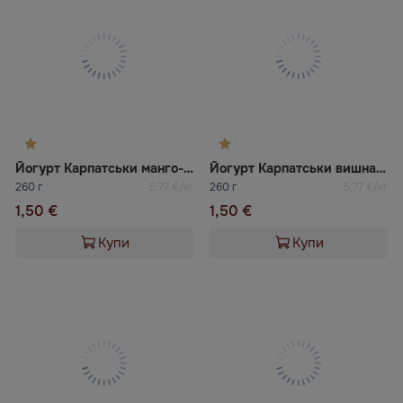
Йогурт Карпатськи манго-маракуя 2,2% Галичина
Йогурт Карпатськи вишна-черешна 2,2% Галичина
260 г
5,77 €/кг
260 г
5,77 €/кг
1,50 €
1,50 €
Купи
Купи