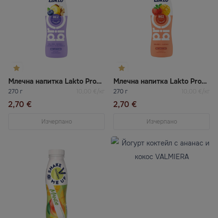
Млечна напитка Lakto ProBio с боровинка, банан, ленено семе и овесени ядки
Млечна напитка Lakto ProBio с ягода и манго
270 г
10,00 €/кг
270 г
10,00 €/кг
2,70 €
2,70 €
Изчерпано
Изчерпано