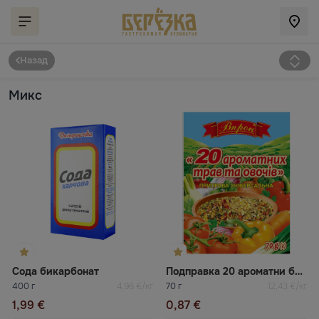
Назад
Микс
Сода бикарбонат
Подправка 20 ароматни билки и зеленчуци Впрок
400 г
4,98 €/кг
70 г
12,43 €/кг
1,99 €
0,87 €