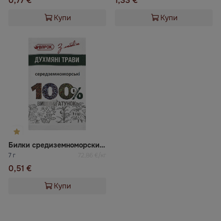
0,77 €
1,33 €
Купи
Купи
Билки средиземноморски Впрок
7 г
72,86 €/кг
0,51 €
Купи