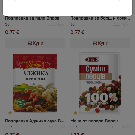
Подправка за пиле Впрок
Подправка за борщ и солянка Впрок
30 г
25,67 €/кг
30 г
25,67 €/кг
0,77 €
0,77 €
Купи
Купи
Подправка Аджика суха Впрок
Микс от пипери Впрок
20 г
38,50 €/кг
20 г
66,50 €/кг