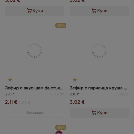
3,02 €
3,02 €
Купи
Купи
-30%
Зефир с вкус шам фъстък Богуславна
Зефир с парченца круша Богуславна
230 г
9,17 €/кг
230 г
13,13 €/кг
2,11 €
3,02 €
3,02 €
Купи
Изчерпано
-30%