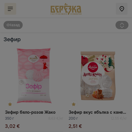
Назад
Зефир
Зефир бяло-розов Жако
Зефир вкус ябълка с канела Laima
350 г
8,63 €/кг
200 г
12,55 €/кг
3,02 €
2,51 €