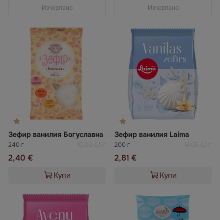
Изчерпано
Изчерпано
Зефир ванилия Богуславна
Зефир ванилия Laima
240 г
10,00 €/кг
200 г
14,05 €/кг
2,40 €
2,81 €
Купи
Купи