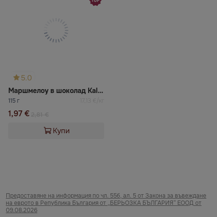
5.0
Маршмелоу в шоколад Kalev
115 г
17,13 €/кг
1,97 €
2,81 €
Купи
Предоставяне на информация по чл. 55б, ал. 5 от Закона за въвеждане
на еврото в Република България от „БЕРЬОЗКА БЪЛГАРИЯ“ ЕООД от
09.08.2026