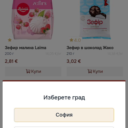
4.0
Зефир малина Laima
Зефир в шоколад Жако
200 г
14,05 €/кг
210 г
14,38 €/кг
2,81 €
3,02 €
Купи
Купи
Изберете град
София