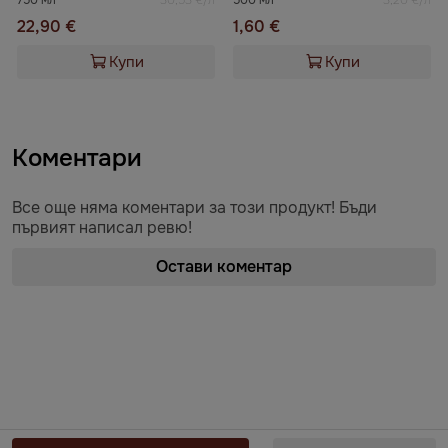
750 мл
30,53 €/л
500 мл
3,20 €/л
22,90 €
1,60 €
Купи
Купи
Коментари
Все още няма коментари за този продукт! Бъди
първият написал ревю!
Остави коментар
Предоставяне на информация по чл. 55б, ал. 5 от Закона за въвеждане