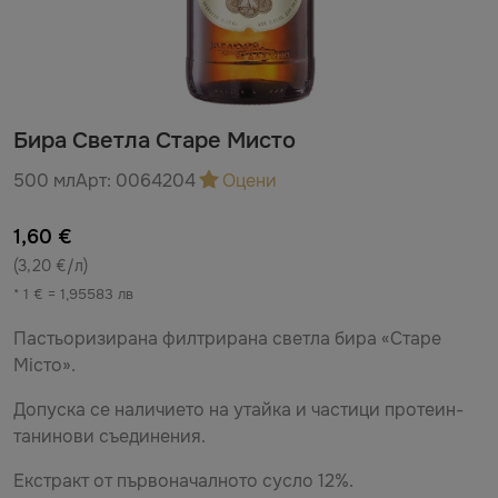
Бира Светла Старе Мисто
500 мл
Арт:
0064204
Оцени
1,60 €
(3,20 €/л)
* 1 € = 1,95583 лв
Пастьоризирана филтрирана светла бира «Старе
Місто».
Допуска се наличието на утайка и частици протеин-
танинови съединения.
Екстракт от първоначалното сусло 12%.