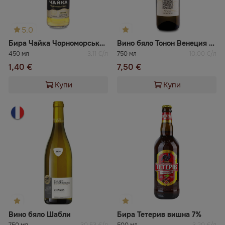
5.0
Бира Чайка Чорноморська меко
Вино бяло Тонон Венеция Пино Гри
450 мл
3,11 €/л
750 мл
10,00 €/л
1,40 €
7,50 €
Купи
Купи
Вино бяло Шабли
Бира Тетерив вишна 7%