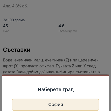
Алк. 4.8% об.
За 100 грама
45
4.6
Ккал
Въглехидрати
Съставки
Вода, ечемичен малц, ечемичен (Z) или царевичен
шрот (X), продукти от хмел. Буквата Z или X след
датата "най-добър до" идентифицира съставката в
продукта.
Изберете град
Съхранение
Да се съхранява при температура от +5 °C до + 25 °C,
София
без излагане на пряка слънчева светлина.