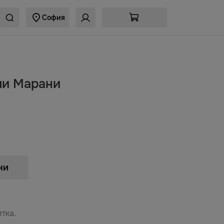
София
ли Марани
ни
тка.