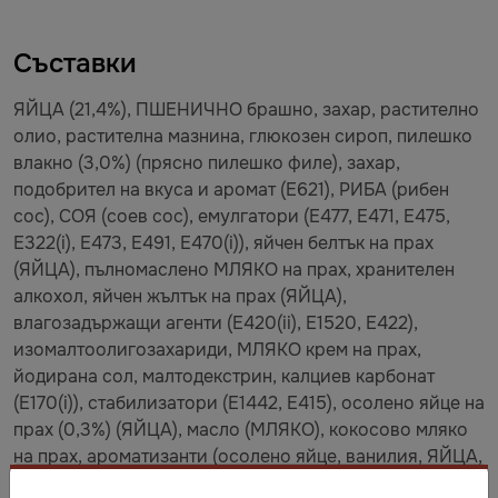
Съставки
ЯЙЦА (21,4%), ПШЕНИЧНО брашно, захар, растително
олио, растителна мазнина, глюкозен сироп, пилешко
влакно (3,0%) (прясно пилешко филе), захар,
подобрител на вкуса и аромат (E621), РИБА (рибен
сос), СОЯ (соев сос), емулгатори (E477, E471, E475,
E322(i), E473, E491, E470(i)), яйчен белтък на прах
(ЯЙЦА), пълномаслено МЛЯКО на прах, хранителен
алкохол, яйчен жълтък на прах (ЯЙЦА),
влагозадържащи агенти (E420(ii), E1520, E422),
изомалтоолигозахариди, МЛЯКО крем на прах,
йодирана сол, малтодекстрин, калциев карбонат
(E170(i)), стабилизатори (E1442, E415), осолено яйце на
прах (0,3%) (ЯЙЦА), масло (МЛЯКО), кокосово мляко
на прах, ароматизанти (осолено яйце, ванилия, ЯЙЦА,
МЛЯКО), екстракт от мая, набухватели (E575, E500(ii)),