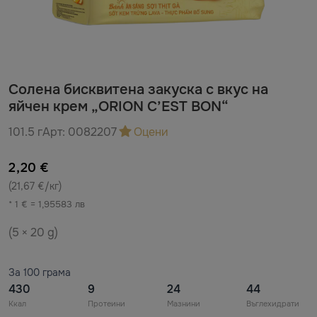
Солена бисквитена закуска с вкус на
яйчен крем „ORION C’EST BON“
101.5 г
Арт:
0082207
Оцени
2,20 €
(21,67 €/кг)
* 1 € = 1,95583 лв
(5 × 20 g)
За 100 грама
430
9
24
44
Ккал
Протеини
Мазнини
Въглехидрати