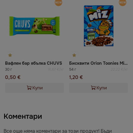
Вафлен бар ябълка CHUVS
Бисквити Orion Toonies Miz с шоколад
30 г
16,67 €/кг
54 г
22,22 €/кг
0,50 €
1,20 €
Купи
Купи
Коментари
Все още няма коментари за този продукт! Бъди