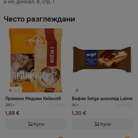
й км, домовл. 6, стр. 1
Често разглеждани
5.0
Пряники Медови Київхліб
Вафли Selga шоколад Laima
360 г
5,25 €/кг
90 г
14,44 €/кг
1,89 €
1,30 €
Купи
Купи