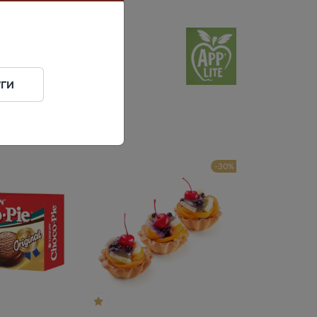
ги
-30%