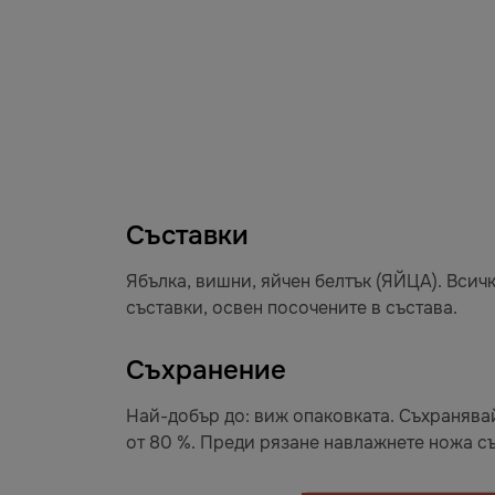
Съставки
Ябълка, вишни, яйчен белтък (ЯЙЦА). Всич
съставки, освен посочените в състава.
Съхранение
Най-добър до: виж опаковката. Съхранявай
от 80 %. Преди рязане навлажнете ножа съ