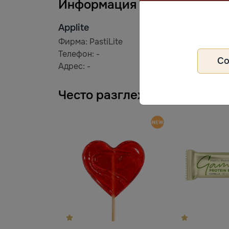
Информация за производит
Applite
Фирма: PastiLite
Телефон: -
С
Адрес: -
Често разглеждани