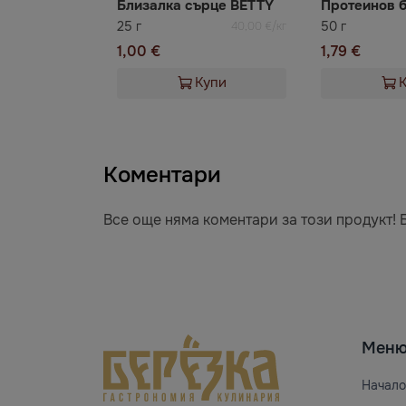
Близалка сърце BETTY
Протеинов 
25 г
50 г
40,00 €/кг
1,00 €
1,79 €
Купи
Коментари
Все още няма коментари за този продукт! 
Мен
Начало