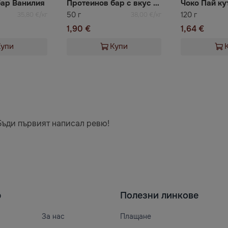
бар Ванилия
Протеинов бар с вкус на кокосов чийзкейк GAMS
Чоко Пай ку
50 г
120 г
35,80 €/кг
38,00 €/кг
1,90 €
1,64 €
Купи
Купи
Бъди първият написал ревю!
ю
Полезни линкове
За нас
Плащане