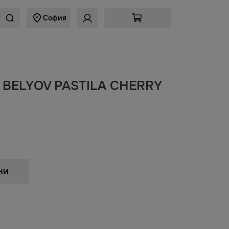
София
а BELYOV PASTILA CHERRY
ни