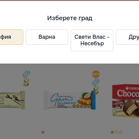
ел
Изберете град
офия
Варна
Свети Влас -
Дру
Несебър
5.0