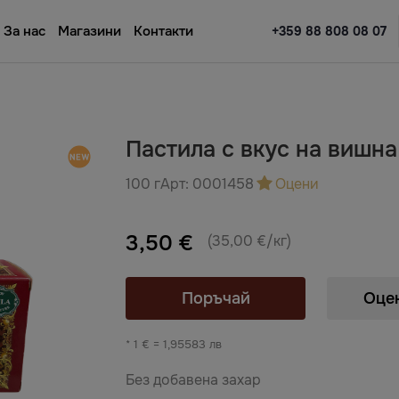
За нас
Магазини
Контакти
+359 88 808 08 07
Пастила с вкус на вишн
100 г
Арт:
0001458
Оцени
3,50 €
(35,00 €/кг)
Поръчай
Оце
* 1 € = 1,95583 лв
Без добавена захар