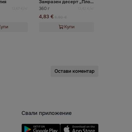
тия
Замразен десерт „Плодова кошничка“ ВАЦАК
360 г
13,67 €/кг
13,42 €/кг
4,83 €
6,90 €
Купи
Купи
Остави коментар
Свали приложение