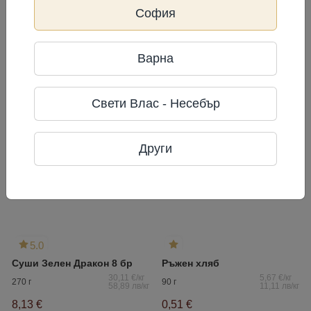
Клуб сандвич с прошуто
Салата Сельодка под шубой
София
16,62 €/кг
13,29 €/кг
200 г
250 г
32,50 лв/кг
26,00 лв/кг
3,32 €
3,32 €
Варна
6,50 лв
6,50 лв
Купи
Купи
Свети Влас - Несебър
Други
5.0
Суши Зелен Дракон 8 бр
Ръжен хляб
30,11 €/кг
5,67 €/кг
270 г
90 г
58,89 лв/кг
11,11 лв/кг
8,13 €
0,51 €