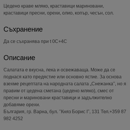
Цедено краве мляко, краставици мариновани,
краставици пресни, орехи, олио, копър, чесън, сол.
Съхранение
Да се съхранява при t 0C+4C
Описание
Салатата е вкусна, лека и освежаваща. Може да се
поднася като предястие или основно ястие. За основа
взехме рецептата на народната салата „Снежанка", но я
правим от цедена сметана (цедено мляко), смес от
пресни и мариновани краставици и задължително
добавяме орехи.
България, гр. Варна, бул. "Княз Борис I", 131 Тел.+359 87
982 4252