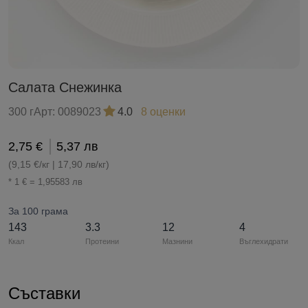
Салата Снежинка
300 г
Арт:
0089023
4.0
8 оценки
2,75 €
5,37 лв
(9,15 €/кг | 17,90 лв/кг)
* 1 € = 1,95583 лв
За 100 грама
143
3.3
12
4
Ккал
Протеини
Мазнини
Въглехидрати
Съставки