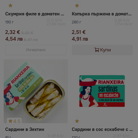
Скумрия филе в доматен сос Рижско злато
Копърка пържена в доматен сос Riga gold
12,21 €/кг
8,96 €/кг
190 г
280 г
23,89 лв/кг
17,54 лв/кг
2,32 €
2,51 €
3,32 €
4,54 лв
4,91 лв
6,47 лв
Купи
Изчерпано
4.5
Сардини в Зехтин
Сардини в сос ескабече с морска сол RIANXEIRA
31,48 €/кг
21,67 €/кг
81 г
120 г