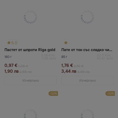
5.0
Пастет от шпроти Riga gold
Пате от тон със сладко чили
6,06 €/кг
20,71 €/кг
160 г
85 г
11,88 лв/кг
40,47 лв/кг
0,97 €
1,76 €
1,38 €
2,51 €
1,90 лв
3,44 лв
2,69 лв
4,89 лв
Изчерпано
Изчерпано
-30%
-30%