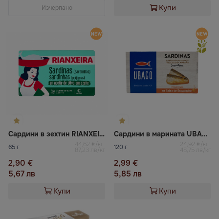
Купи
Изчерпано
Сардини в зехтин RIANXEIRA
Сардини в марината UBAGO
44,62 €/кг
24,92 €/кг
65 г
120 г
87,23 лв/кг
48,75 лв/кг
2,90 €
2,99 €
5,67 лв
5,85 лв
Купи
Купи