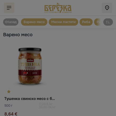
Назад
Варено месо
Месни пастети
Риба
Рибни паст
Варено месо
Тушенка свинско месо с бекон
17,28 €/кг
500 г
33,80 лв/кг
8,64 €