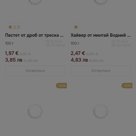
3.0
Пастет от дроб от треска и хайвер
Хайвер от минтай Водний свiт
19,70 €/кг
24,70 €/кг
100 г
100 г
38,50 лв/кг
48,30 лв/кг
1,97 €
2,47 €
2,81 €
3,53 €
3,85 лв
4,83 лв
5,48 лв
6,88 лв
Изчерпано
Изчерпано
-30%
-30%