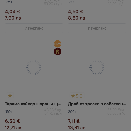
32,32 €/кг
25,00 €/кг
125 г
180 г
63,20 лв/кг
48,89 лв/кг
4,04 €
4,50 €
7,90 лв
8,80 лв
Изчерпано
Изчерпано
5.0
Тарама хайвер шаран и щука
Дроб от треска в собствен сос Aknas
43,33 €/кг
35,20 €/кг
150 г
202 г
84,73 лв/кг
68,86 лв/кг
6,50 €
7,11 €
12,71 лв
13,91 лв