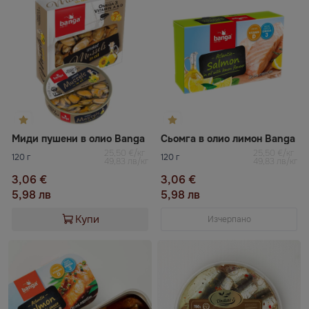
Миди пушени в олио Banga
Сьомга в олио лимон Banga
25,50 €/кг
25,50 €/кг
120 г
120 г
49,83 лв/кг
49,83 лв/кг
3,06 €
3,06 €
5,98 лв
5,98 лв
Купи
Изчерпано