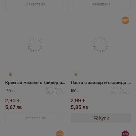
Изчерпано
Изчерпано
Крем за мазане с хайвер от атлантически видове риби със скарида VELADIS
Паста с хайвер и скариди САНТА БРЕМОР
18,13 €/кг
16,61 €/кг
160 г
180 г
35,44 лв/кг
32,50 лв/кг
2,90 €
2,99 €
5,67 лв
5,85 лв
Купи
Изчерпано