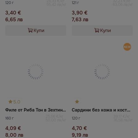
28,33 €/кг
32,23 €/кг
120 г
121 г
55,42 лв/кг
63,06 лв/кг
3,40 €
3,90 €
6,65 лв
7,63 лв
Купи
Купи
5.0
Филе от Риба Тон в Зехтин Kaija
Сардини без кожа и кости UBAGO
25,56 €/кг
39,17 €/кг
160 г
120 г
50,00 лв/кг
76,58 лв/кг
4,09 €
4,70 €
8,00 лв
9,19 лв