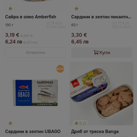
Cайра в олио Amberfish
Сардини в зехтин пикантни RIANXEIRA
16,79 €/кг
50,77 €/кг
190 г
65 г
32,84 лв/кг
99,23 лв/кг
3,19 €
3,30 €
4,55 €
6,24 лв
6,45 лв
8,87 лв
Купи
Изчерпано
5.0
Сардини в зехтин UBAGO
Дроб от треска Banga