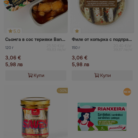
5.0
Сьомга в сос терияки Banga
Филе от копърка с подправки „Капитан”
25,50 €/кг
20,40 €/кг
120 г
150 г
49,83 лв/кг
39,87 лв/кг
3,06 €
3,06 €
5,98 лв
5,98 лв
Купи
Купи
-30%