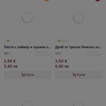
4.6
Паста с хайвер и пушена сьомга САНТА БРЕМОР
Дроб от треска Рижско злато
16,61 €/кг
29,17 €/кг
180 г
120 г
32,50 лв/кг
57,08 лв/кг
2,99 €
3,50 €
5,85 лв
6,85 лв
Купи
Купи