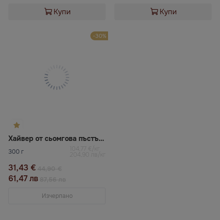
Купи
Купи
-30%
Хайвер от сьомгова пъстърва
104,77 €/кг
300 г
204,90 лв/кг
31,43 €
44,90 €
61,47 лв
87,56 лв
Изчерпано