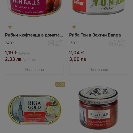
Рибни кюфтенца в доматен сос Рижско злато
Риба Тон в Зехтин Banga
4,96 €/кг
12,75 €/кг
240 г
160 г
9,71 лв/кг
24,94 лв/кг
1,19 €
2,04 €
1,70 €
2,33 лв
3,99 лв
3,32 лв
Изчерпано
Изчерпано
-30%