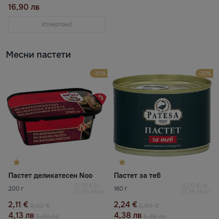
16,90 лв
Изчерпано
Месни пастети
-30%
-20%
Пастет деликатесен Noo
Пастет за теб
10,55 €/кг
14,00 €/кг
200 г
160 г
20,65 лв/кг
27,38 лв/кг
2,11 €
2,24 €
3,02 €
2,80 €
4,13 лв
4,38 лв
5,89 лв
5,46 лв