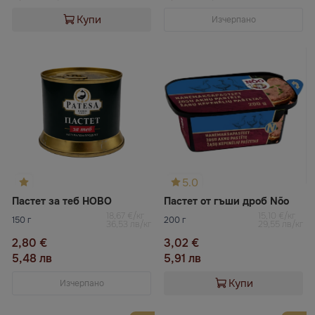
Купи
Изчерпано
5.0
Пастет за теб НОВО
Пастет от гъши дроб Nõo
18,67 €/кг
15,10 €/кг
150 г
200 г
36,53 лв/кг
29,55 лв/кг
2,80 €
3,02 €
5,48 лв
5,91 лв
Купи
Изчерпано