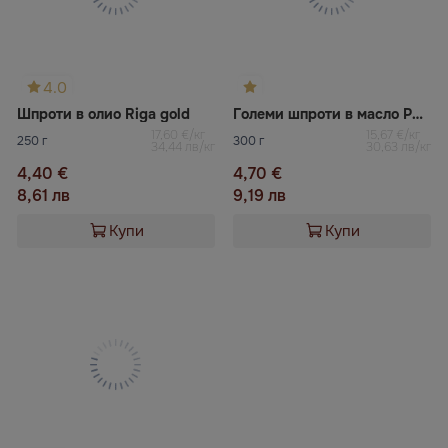
4.0
Шпроти в олио Riga gold
Големи шпроти в масло Рижско злато
17,60 €/кг
15,67 €/кг
250 г
300 г
34,44 лв/кг
30,63 лв/кг
4,40 €
4,70 €
8,61 лв
9,19 лв
Купи
Купи