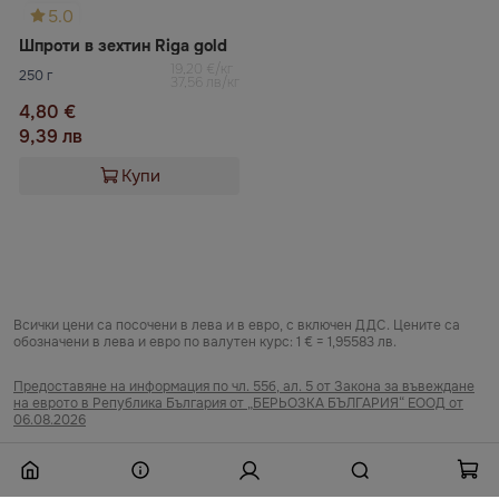
5.0
Шпроти в зехтин Riga gold
19,20 €/кг
250 г
37,56 лв/кг
4,80 €
9,39 лв
Купи
Всички цени са посочени в лева и в евро, с включен ДДС. Цените са
обозначени в лева и евро по валутен курс: 1 € = 1,95583 лв.
Предоставяне на информация по чл. 55б, ал. 5 от Закона за въвеждане
на еврото в Република България от „БЕРЬОЗКА БЪЛГАРИЯ“ ЕООД от
06.08.2026