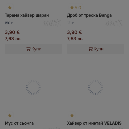
5.0
Тарама хайвер шаран
Дроб от треска Banga
26,00 €/кг
32,23 €/кг
150 г
121 г
50,87 лв/кг
63,06 лв/кг
3,90 €
3,90 €
7,63 лв
7,63 лв
Купи
Купи
Мус от сьомга
Хайвер от минтай VELADIS