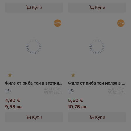
Купи
Купи
Филе от риба тон в зехтин UBAGO
Филе от риба тон мелва в зехтин UBAGO
42,61 €/кг
47,83 €/кг
115 г
115 г
83,30 лв/кг
93,57 лв/кг
4,90 €
5,50 €
9,58 лв
10,76 лв
Купи
Купи