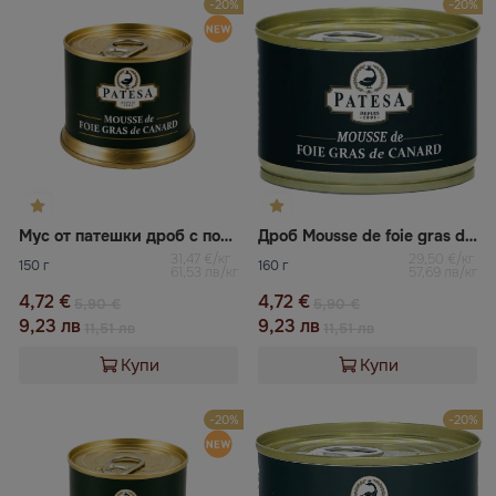
-20%
-20%
Мус от патешки дроб с подправки PATESA
Дроб Mousse de foie gras de canard
31,47 €/кг
29,50 €/кг
150 г
160 г
61,53 лв/кг
57,69 лв/кг
4,72 €
4,72 €
5,90 €
5,90 €
9,23 лв
9,23 лв
11,51 лв
11,51 лв
Купи
Купи
-20%
-20%