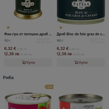
Фоа-гра от патешки дроб с подправки PATESA
Дроб Bloc de foie gras de canard
42,13 €/кг
39,50 €/кг
150 г
160 г
82,40 лв/кг
77,25 лв/кг
6,32 €
6,32 €
7,90 €
7,90 €
12,36 лв
12,36 лв
15,41 лв
15,41 лв
Купи
Купи
Риба
-30%