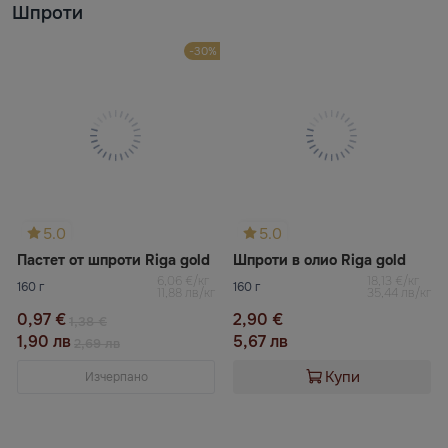
Шпроти
-30%
5.0
5.0
Пастет от шпроти Riga gold
Шпроти в олио Riga gold
6,06 €/кг
18,13 €/кг
160 г
160 г
11,88 лв/кг
35,44 лв/кг
0,97 €
2,90 €
1,38 €
1,90 лв
5,67 лв
2,69 лв
Купи
Изчерпано