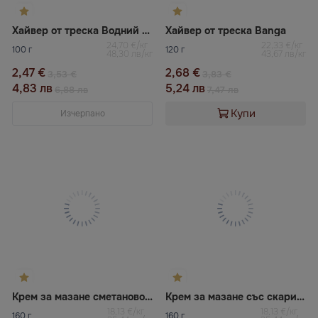
Хайвер от треска Водний свiт
Хайвер от треска Banga
24,70 €/кг
22,33 €/кг
100 г
120 г
48,30 лв/кг
43,67 лв/кг
2,47 €
2,68 €
3,53 €
3,83 €
4,83 лв
5,24 лв
6,88 лв
7,47 лв
Купи
Изчерпано
Крем за мазане сметаново-чеснов със скариди VELADIS
Крем за мазане със скариди деликатесен VELADIS
18,13 €/кг
18,13 €/кг
160 г
160 г