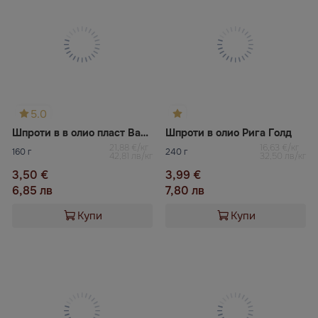
5.0
Шпроти в в олио пласт Banga
Шпроти в олио Рига Голд
21,88 €/кг
16,63 €/кг
160 г
240 г
42,81 лв/кг
32,50 лв/кг
3,50 €
3,99 €
6,85 лв
7,80 лв
Купи
Купи