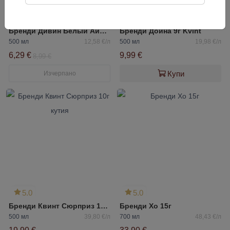
5.0
Бренди Дивин Белый Аист 5 годишно
Бренди Дойна 9г Kvint
500 мл
12,58 €/л
500 мл
19,98 €/л
6,29 €
9,99 €
8,99 €
Купи
Изчерпано
5.0
5.0
Бренди Квинт Сюрприз 10г кутия
Бренди Xo 15г
500 мл
39,80 €/л
700 мл
48,43 €/л