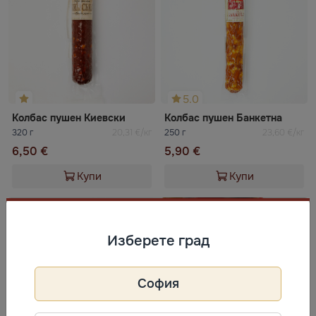
5.0
Колбас пушен Киевски
Колбас пушен Банкетна
320 г
20,31 €/кг
250 г
23,60 €/кг
6,50 €
5,90 €
Купи
Купи
Изберете град
София