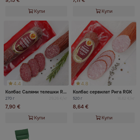
9,15 €
7,11 €
Купи
Купи
4.4
4.8
Колбас Салями телешки RGK
Колбас сервилат Рига RGK
270 г
29,26 €/кг
520 г
16,62 €/кг
7,90 €
8,64 €
Купи
Купи