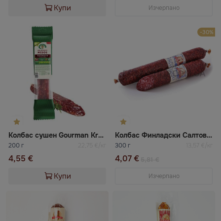
Купи
Изчерпано
-30%
Колбас сушен Gourman Krekenavos
Колбас Финладски Салтовски
200 г
22,75 €/кг
300 г
13,57 €/кг
4,55 €
4,07 €
5,81 €
Купи
Изчерпано