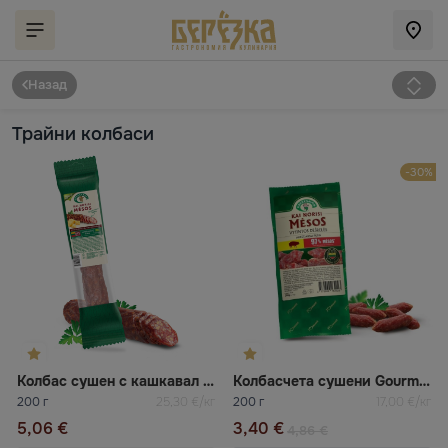
Назад
Трайни колбаси
-30%
Колбас сушен с кашкавал Krekenavos
Колбасчета сушени Gourman Krekenavos
200 г
25,30 €/кг
200 г
17,00 €/кг
5,06 €
3,40 €
4,86 €