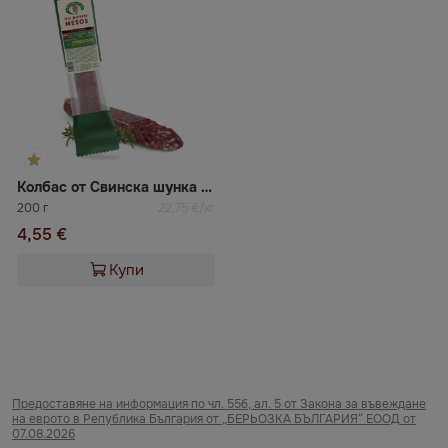
Колбас от Свинска шунка сушен Krekenavos
200 г
22,75 €/кг
4,55 €
Купи
Предоставяне на информация по чл. 55б, ал. 5 от Закона за въвеждане
на еврото в Република България от „БЕРЬОЗКА БЪЛГАРИЯ“ ЕООД от
07.08.2026