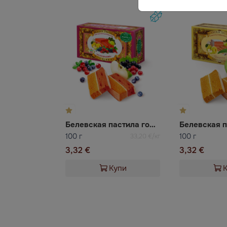
Белевская пастила горски плодове без захар
100 г
100 г
33,20 €/кг
3,32 €
3,32 €
Купи