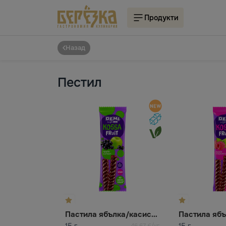
Продукти
Назад
Пестил
Пастила ябълка/касис KOSSA FRUIT
15 г
15 г
46,67 €/кг