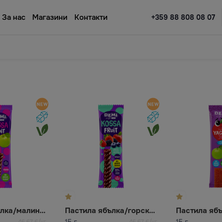
За нас
Магазини
Контакти
+359 88 808 08 07
Пастила ябълка/малина KOSSA FRUIT
Пастила ябълка/горски плодове KOSSA FRUIT
15 г
15 г
46,67 €/кг
46,67 €/кг