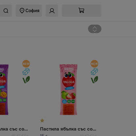
София
Пастила ябълка със сок от манго YAGODA JOY
Пастила ябълка със сок от ягода YAGODA JOY
15 г
46,67 €/кг
46,67 €/кг