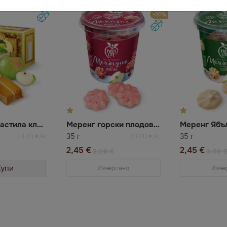
-20%
Белевская пастила класик без захар
Меренг горски плодове без захар
35 г
35 г
33,20 €/кг
70,00 €/кг
2,45 €
2,45 €
3,06 €
3,06 
Купи
Изчерпано
Изче