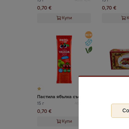
0,70 €
0,70 €
Купи
Пастила ябълка със сок от вишна YAGODA JOY
15 г
100 г
46,67 €/кг
С
0,70 €
3,50 €
Купи