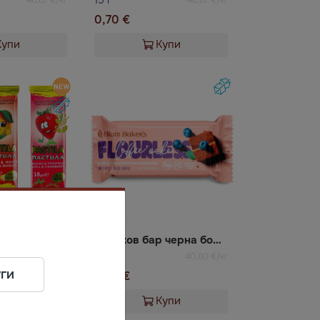
0,70 €
Купи
Купи
5.0
Плодова пастила Асорти №1
Ябълков бар черна боровинка без захар
50 г
44,44 €/кг
40,80 €/кг
ги
2,04 €
Купи
Купи