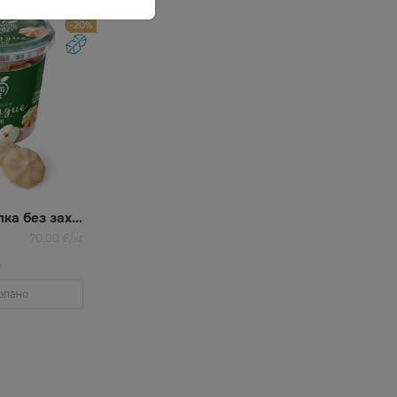
-20%
Меренг Ябълка без захар
70,00 €/кг
€
рпано