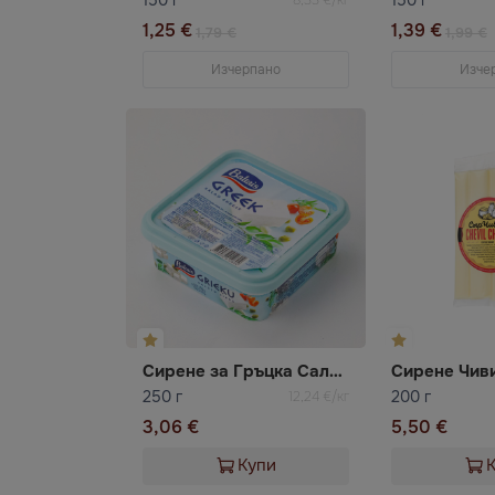
1,25 €
1,39 €
1,79 €
1,99 €
Изчерпано
Изче
Сирене за Гръцка Салата
Сирене Чив
250 г
200 г
12,24 €/кг
3,06 €
5,50 €
Купи