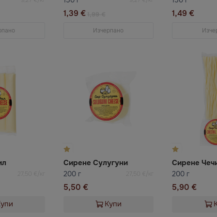
1,39 €
1,49 €
1,99 €
рпано
Изчерпано
Изче
ил
Сирене Сулугуни
Сирене Чеч
200 г
200 г
27,50 €/кг
27,50 €/кг
5,50 €
5,90 €
Купи
Купи