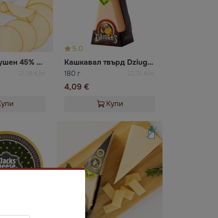
5.0
Кашкавал пушен 45% слайс Gurmanams
Кашкавал твърд Dziugas
180 г
21,28 €/кг
22,72 €/кг
4,09 €
Купи
Купи