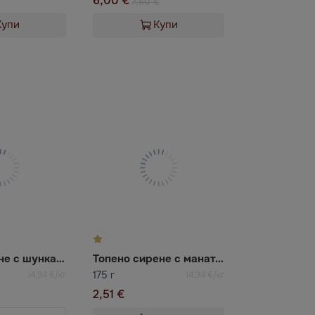
6,00 €
7,50 €
Купи
Купи
Крема сирене с шунка Rambyno
Топено сирене с манатарки Rambyno
175 г
14,34 €/кг
14,34 €/кг
2,51 €