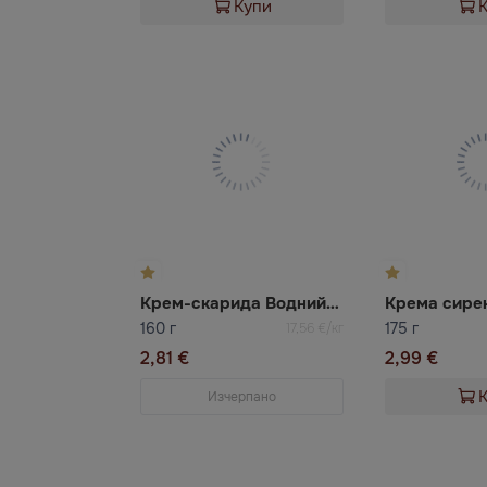
Купи
Крем-скарида Водний свiт
160 г
175 г
17,56 €/кг
2,81 €
2,99 €
Изчерпано