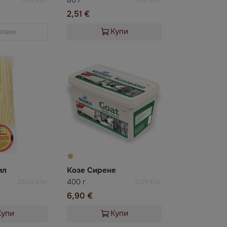
2,51 €
Купи
рпано
ил
Козе Сирене
400 г
29,50 €/кг
17,25 €/кг
6,90 €
Купи
Купи