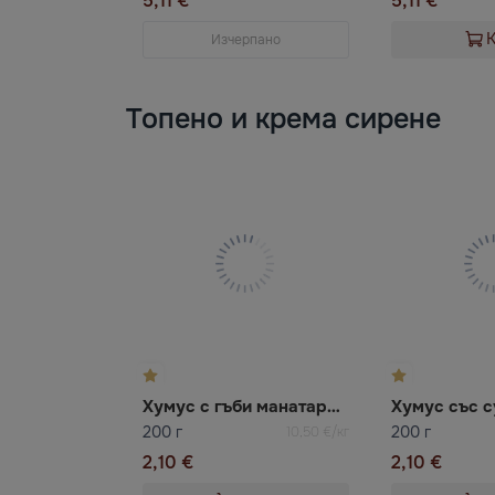
5,11 €
5,11 €
Изчерпано
Топено и крема сирене
Хумус с гъби манатарки Atlantika
200 г
200 г
10,50 €/кг
2,10 €
2,10 €