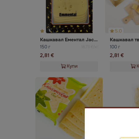
5.0
Кашкавал Ементал Jacks Cheese
150 г
100 г
18,73 €/кг
2,81 €
2,81 €
Купи