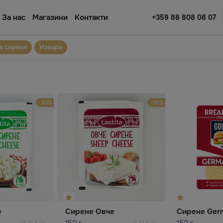
За нас
Магазини
Контакти
+359 88 808 08 07
а сирене
Извара
-30%
-30%
е
Сирене Овче
150 г
150 г
9,27 €/кг
9,27 €/кг