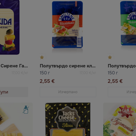
Полутвърдо Сирене Гауда слайс
Полутвърдо сирене класик слайс Smiltene
150 г
150 г
17,00 €/кг
17,00 €/кг
2,55 €
2,55 €
Купи
Изчерпано
Изче