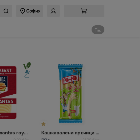
София
Сирене Germantas гауда Жемайтийос
Кашкавалени пръчици Pik-nik
80 г
9,93 €/кг
31,38 €/кг